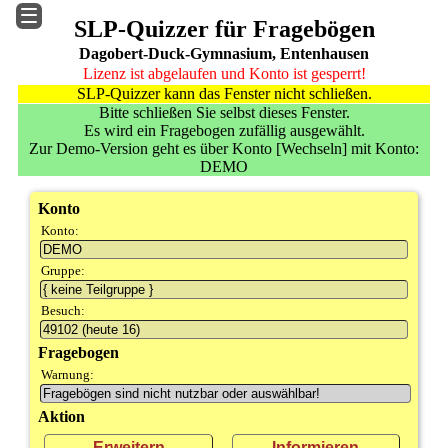
SLP-Quizzer für Fragebögen
SLP-Module »
Dagobert-Duck-Gymnasium, Entenhausen
Home
Start / Home
Lizenz ist abgelaufen und Konto ist gesperrt!
Anzeigen
SLP-Quizzer kann das Fenster nicht schließen.
Alumni
Bitte schließen Sie selbst dieses Fenster.
Anmelden
Gallery
Es wird ein Fragebogen zufällig ausgewählt.
Wechseln
Intern
Zur Demo-Version geht es über Konto [Wechseln] mit Konto:
Info & History
PlanInfo
DEMO
Über Quizzer
Quizzer
Beenden
Konto
Termin
Konto:
UpDown
Gruppe:
Besuch:
Fragebogen
Warnung:
Aktion
Erweitern
Informieren